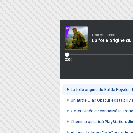
Hall of Game
La folle origine du
0:00
La folle origine du Battle Royale -
Un autre Clair Obscur existait il y
Ce jeu vidéo a scandalisé la Franc
L’homme qui a tué PlayStation, J
Among Us, le jeu “raté” qui a défié