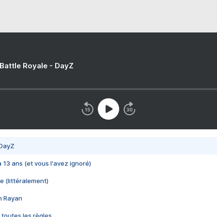
 Battle Royale - DayZ
 DayZ
 a 13 ans (et vous l'avez ignoré)
e (littéralement)
im Rayan
 toutes les règles