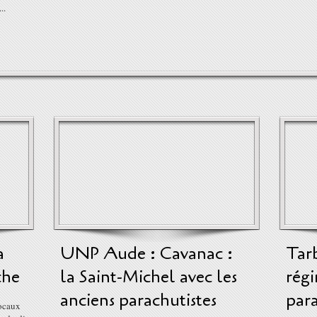
..
a
UNP Aude : Cavanac :
Tarb
che
la Saint-Michel avec les
régi
anciens parachutistes
para
locaux