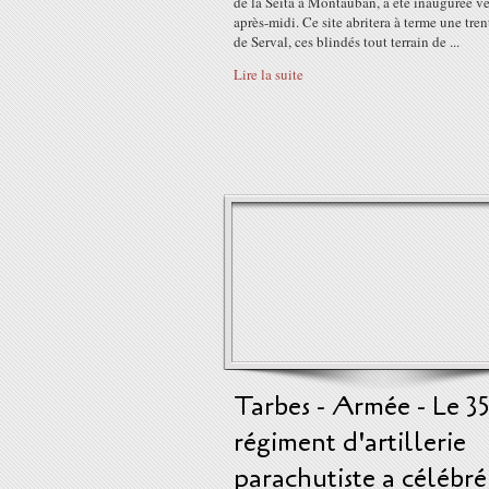
de la Seita à Montauban, a été inaugurée v
après-midi. Ce site abritera à terme une tren
de Serval, ces blindés tout terrain de ...
Lire la suite
Tarbes - Armée - Le 3
régiment d'artillerie
parachutiste a célébré