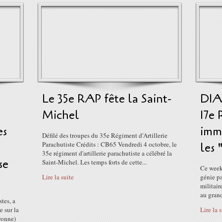
Le 35e RAP fête la Saint-
DIA
Michel
17e
es
imme
Défilé des troupes du 35e Régiment d'Artillerie
Parachutiste Crédits : CB65 Vendredi 4 octobre, le
les 
35e régiment d'artillerie parachutiste a célébré la
se
Saint-Michel. Les temps forts de cette...
Ce week
Lire la suite
génie p
militair
au grand
tes, a
e sur la
Lire la 
ronne)