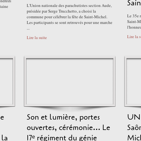
endredi
Sai
L'Union nationale des parachutistes section Aude,
taine
présidée par Serge Trucchetto, a choisi la
Le 35e r
commune pour célébrer la fête de Saint-Michel.
Saint-Mi
Les participants se sont retrouvés pour une marche
l'honne
...
Lire la 
Lire la suite
5e
Son et lumière, portes
UNP
ouvertes, cérémonie... Le
Saôn
 la
17ᵉ régiment du génie
Mich