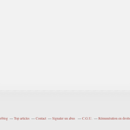
erblog
Top articles
Contact
Signaler un abus
C.G.U.
Rémunération en droits