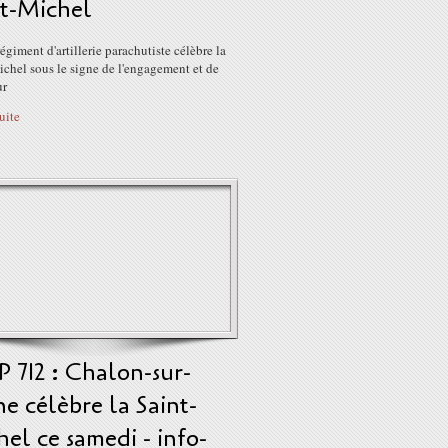
nt-Michel
égiment d'artillerie parachutiste célèbre la
chel sous le signe de l'engagement et de
ur
suite
 712 : Chalon-sur-
e célèbre la Saint-
el ce samedi - info-