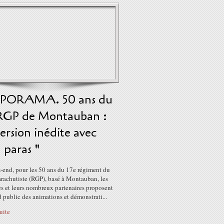
PORAMA. 50 ans du
 RGP de Montauban :
rsion inédite avec
" paras "
-end, pour les 50 ans du 17e régiment du
arachutiste (RGP), basé à Montauban, les
es et leurs nombreux partenaires proposent
 public des animations et démonstrati...
suite