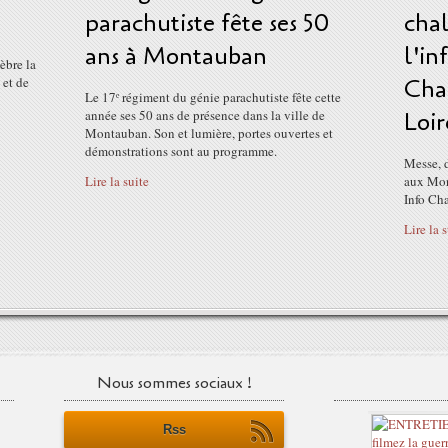
parachutiste fête ses 50
cha
ans à Montauban
l'in
èbre la
 et de
Cha
Le 17ᵉ régiment du génie parachutiste fête cette
année ses 50 ans de présence dans la ville de
Loir
Montauban. Son et lumière, portes ouvertes et
démonstrations sont au programme.
Messe, 
Lire la suite
aux Mort
Info Ch
Lire la 
Nous sommes sociaux !
Rss