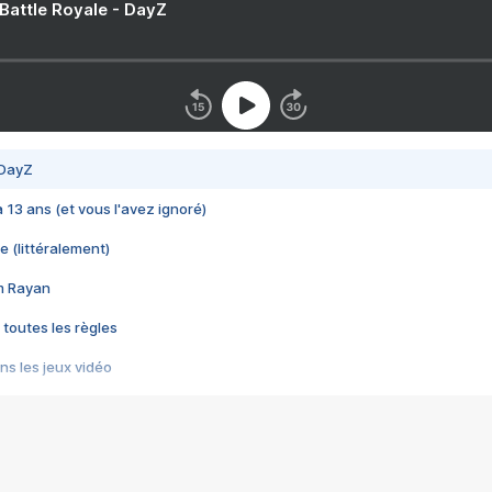
 Battle Royale - DayZ
 DayZ
 a 13 ans (et vous l'avez ignoré)
e (littéralement)
im Rayan
 toutes les règles
s les jeux vidéo
us choquant de Rockstar ? - Le scandale BULLY
e plus moche de Steam
du RÊVE tourne au CAUCHEMAR