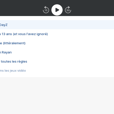
 DayZ
 a 13 ans (et vous l'avez ignoré)
e (littéralement)
im Rayan
 toutes les règles
s les jeux vidéo
us choquant de Rockstar ? - Le scandale BULLY
e plus moche de Steam
du RÊVE tourne au CAUCHEMAR
pendant 8 heures