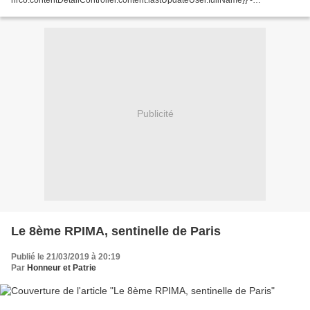
{{nrco.contentDetailController.content.lastUpdateTime*1000 | date :
'dd/MM/yyyy'}}...
Publicité
Le 8ème RPIMA, sentinelle de Paris
Publié le 21/03/2019 à 20:19
Par
Honneur et Patrie