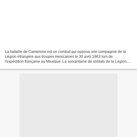
La bataille de Camerone est un combat qui opposa une compagnie de la
Légion étrangère aux troupes mexicaines le 30 avril 1863 lors de
l'expédition française au Mexique. La soixantaine de soldats de la Légion,
assiégée dans un bâtiment d'une hacienda du...