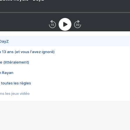
 DayZ
 a 13 ans (et vous l'avez ignoré)
e (littéralement)
im Rayan
 toutes les règles
s les jeux vidéo
us choquant de Rockstar ? - Le scandale BULLY
e plus moche de Steam
du RÊVE tourne au CAUCHEMAR