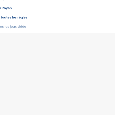
im Rayan
 toutes les règles
s les jeux vidéo
us choquant de Rockstar ? - Le scandale BULLY
e plus moche de Steam
du RÊVE tourne au CAUCHEMAR
pendant 8 heures
it… à tort
umiliés par un jeu vidéo
ire - Final Fantasy 8
ti un empire - Age of Empires
story DOFUS