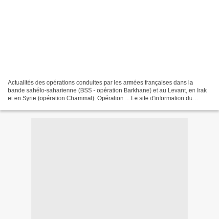
Actualités des opérations conduites par les armées françaises dans la
bande sahélo-saharienne (BSS - opération Barkhane) et au Levant, en Irak
et en Syrie (opération Chammal). Opération ... Le site d'information du
ministère de la Défense. Toute l'actualité...