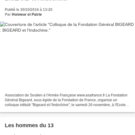
Publié le 30/10/2016 à 13:20
Par
Honneur et Patrie
Association de Soutien à l'Armée Française www.asafrance.fr La Fondation
Général Bigeard, sous égide de la Fondation de France, organise un
colloque intitulé "Bigeard et l'Indochine", le samedi 26 novembre, à l'Ecole
militaire, 5 place Joffre 75007 P...
Les hommes du 13