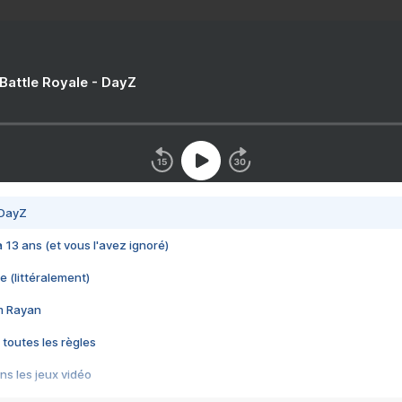
 Battle Royale - DayZ
 DayZ
 a 13 ans (et vous l'avez ignoré)
e (littéralement)
im Rayan
 toutes les règles
s les jeux vidéo