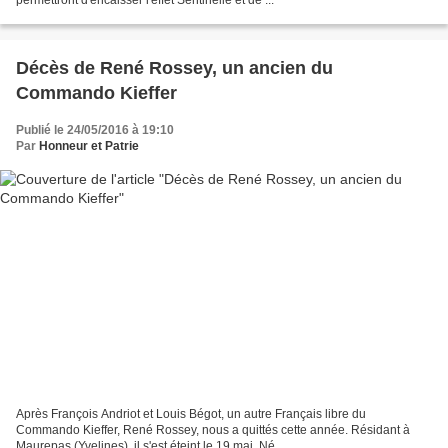
permettront d'encaisser l'effet Sentinelle et de ...
Décès de René Rossey, un ancien du
Commando Kieffer
Publié le 24/05/2016 à 19:10
Par
Honneur et Patrie
Après François Andriot et Louis Bégot, un autre Français libre du
Commando Kieffer, René Rossey, nous a quittés cette année. Résidant à
Maurepas (Yvelines), il s'est éteint le 19 mai. Né...