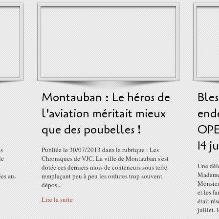
Montauban : Le héros de
Bles
l'aviation méritait mieux
ende
que des poubelles !
OPE
14 j
es
Publiée le 30/07/2013 dans la rubrique : Les
de
Chroniques de VJC. La ville de Montauban s'est
Une dél
dotée ces derniers mois de conteneurs sous terre
Madame
ées au-
remplaçant peu à peu les ordures trop souvent
Monsieu
dépos...
et les f
Lire la suite
était ré
juillet. 