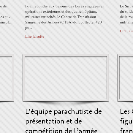
ce de
Pour répondre aux besoins des forces engagées en
Le Sirp
opérations extérieures et des quatre hôpitaux
du solda
ées au-
militaires rattachés, le Centre de Transfusion
de la ro
insul...
Sanguine des Armées (CTSA) doit collecter 420
militair
po...
Lire la 
Lire la suite
L’équipe parachutiste de
Les 
présentation et de
figu
-
compétition de l’armée
fran