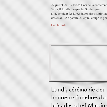
27 juillet 2013 - 10:26 Lors de la conféren
Yalta, il fut décidé que les Soviétiques
attaqueraient les forces japonaises stationn
dessus du 38e parallèle, lequel coupe la pén
Lire la suite
Lundi, cérémonie des
honneurs funèbres du
brigadier-chef Martin