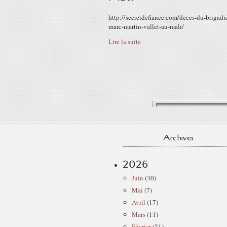
http://secretdefiance.com/deces-du-brigadie
marc-martin-vallet-au-mali/
Lire la suite
Archives
2026
Juin
(30)
Mai
(7)
Avril
(17)
Mars
(11)
Février
(21)