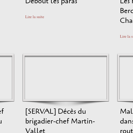
Debout les paras
Les
Ber
Lire la suite
Cha
Lire la 
ef
[SERVAL] Décès du
Mali
u
brigadier-chef Martin-
dans
Vallet
rou