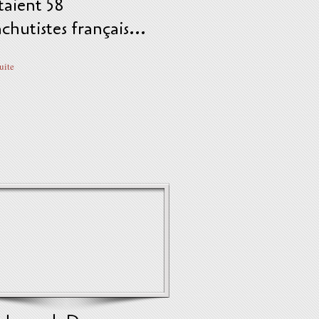
étaient 58
chutistes français...
suite