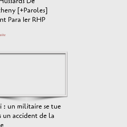
 Hussards De
cheny [+Paroles]
nt Para 1er RHP
suite
 : un militaire se tue
 un accident de la
te