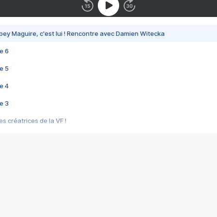
bey Maguire, c'est lui ! Rencontre avec Damien Witecka
e 6
e 5
e 4
e 3
s créatrices de la VF !
e 2
e 1
e Mektoub My Love arrive enfin ! Rencontre avec Shaïn Boumedine et Sal
i : après Toni en famille
elle réalise le bouleversant Dites lui que je l'aime