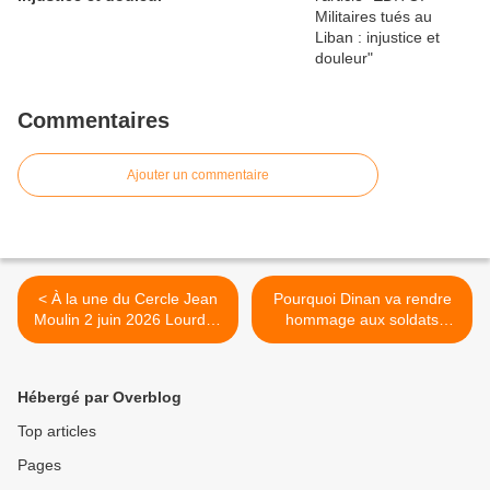
Commentaires
Ajouter un commentaire
< À la une du Cercle Jean
Pourquoi Dinan va rendre
Moulin 2 juin 2026 Lourdes
hommage aux soldats
: L'épopée des
morts en Indochine ce lundi
parachutistes SAS de la
8 juin >
France Libre, honneur aux
Hébergé par Overblog
enfants de Bigorre et du
Béarn, le 5 juin - Cercle
Top articles
Jean Moulin ®
Pages