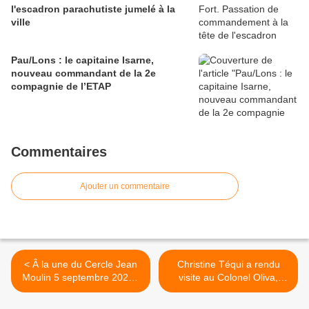
l'escadron parachutiste jumelé à la
ville
Pau/Lons : le capitaine Isarne,
nouveau commandant de la 2e
compagnie de l’ETAP
Commentaires
Ajouter un commentaire
< Â la une du Cercle Jean
Christine Téqui a rendu
Moulin 5 septembre 2025 "
visite au Colonel Oliva,
Meilleur musée " : l'Airborne
nouveau patron du 1er RCP
Museum à Sainte-Mère-
>