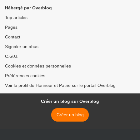
Église distingué par
Hébergé par Overblog
National Geographic ( CJM
fondé par Grégory
Top articles
BAUDOUIN) - Cercle Jean
Pages
Moulin ®
Contact
Signaler un abus
C.G.U.
Cookies et données personnelles
Préférences cookies
Voir le profil de Honneur et Patrie sur le portail Overblog
Créer un blog sur Overblog
Créer un blog