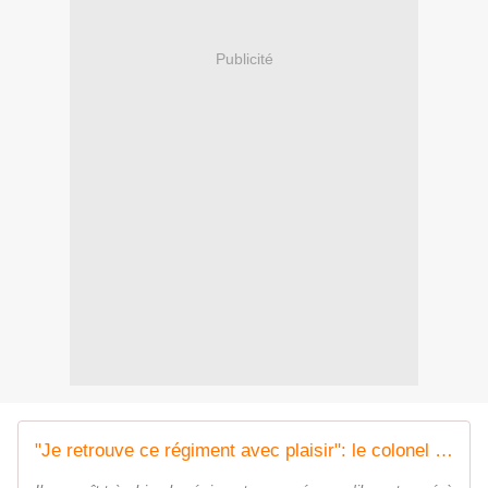
Publicité
"Je retrouve ce régiment avec plaisir": le colonel Bertrand Oliva prend les rênes du 1er RCP