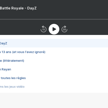
 Battle Royale - DayZ
 DayZ
 a 13 ans (et vous l'avez ignoré)
e (littéralement)
im Rayan
 toutes les règles
s les jeux vidéo
us choquant de Rockstar ? - Le scandale BULLY
e plus moche de Steam