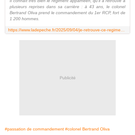
Il connaît très bien le régiment appaméen, qu'il a retrouvé à
plusieurs reprises dans sa carrière : à 43 ans, le colonel
Bertrand Oliva prend le commandement du 1er RCP, fort de
1 200 hommes.
https://www.ladepeche.fr/2025/09/04/je-retrouve-ce-regiment-avec-plaisir-le-colonel-bertrand-oliva-prend-les-renes-du-1er-rcp-12911270.php
Publicité
#passation de commandement
#colonel Bertrand Oliva